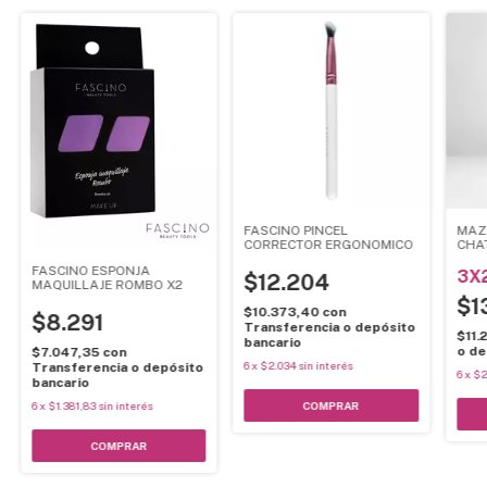
FASCINO PINCEL
MAZ
CORRECTOR ERGONOMICO
CHAT
FASCINO ESPONJA
3X
$12.204
MAQUILLAJE ROMBO X2
$1
$10.373,40
con
$8.291
Transferencia o depósito
$11.
bancario
o de
$7.047,35
con
6
x
$2.034
sin interés
Transferencia o depósito
6
x
$2
bancario
6
x
$1.381,83
sin interés