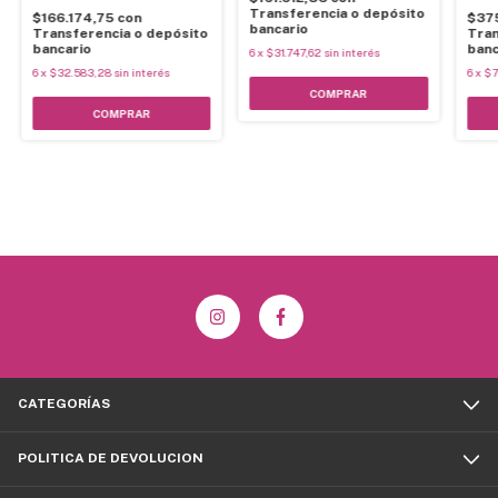
Transferencia o depósito
$166.174,75
con
$37
bancario
Transferencia o depósito
Tran
bancario
banc
6
x
$31.747,62
sin interés
6
x
$32.583,28
sin interés
6
x
$7
COMPRAR
COMPRAR
CATEGORÍAS
POLITICA DE DEVOLUCION