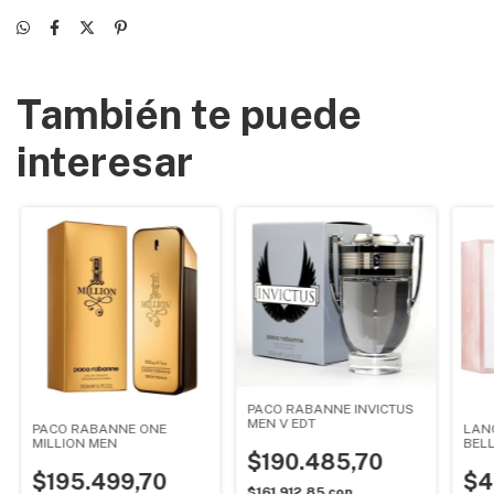
También te puede
interesar
PACO RABANNE INVICTUS
MEN V EDT
PACO RABANNE ONE
LANC
MILLION MEN
BEL
$190.485,70
$195.499,70
$4
$161.912,85
con