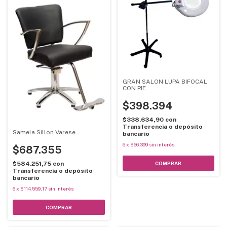
GRAN SALON LUPA BIFOCAL
CON PIE
$398.394
$338.634,90
con
Transferencia o depósito
Samela Sillon Varese
bancario
6
x
$66.399
sin interés
$687.355
$584.251,75
con
Transferencia o depósito
bancario
6
x
$114.559,17
sin interés