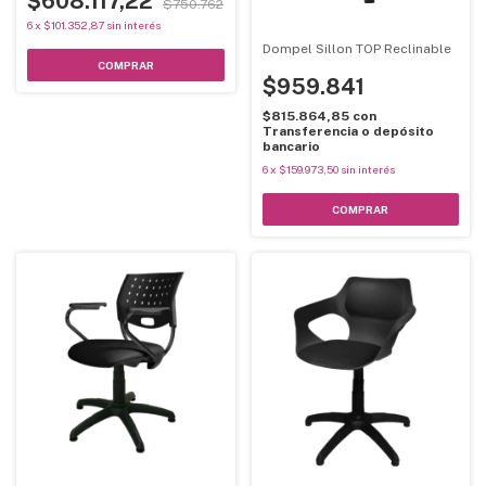
$608.117,22
$750.762
6
x
$101.352,87
sin interés
Dompel Sillon TOP Reclinable
$959.841
$815.864,85
con
Transferencia o depósito
bancario
6
x
$159.973,50
sin interés