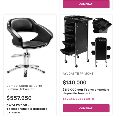
AYUDANTE PRIMONT
$140.000
Dompel Sillón de Corte
Primma Hidraulico
$119.000
con
Transferencia o
depósito bancario
$557.950
6
x
$23.333,33
sin interés
$474.257,50
con
Transferencia o depósito
bancario