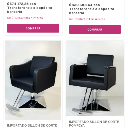
$574.172,26
con
$839.583,64
con
Transferencia o depósito
Transferencia o depósito
bancario
bancario
6
x
$112.582,80
sin interés
6
x
$164.624,24
sin interés
COMPRAR
COMPRAR
IMPORTADO SILLON DE CORTE
IMPORTADO SILLON DE CORTE
POMPEYA