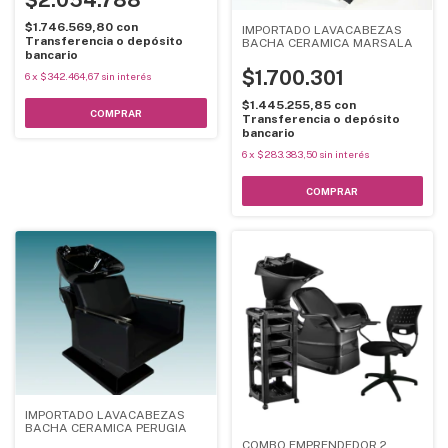
$1.746.569,80
con
IMPORTADO LAVACABEZAS
Transferencia o depósito
BACHA CERAMICA MARSALA
bancario
$1.700.301
6
x
$342.464,67
sin interés
$1.445.255,85
con
Transferencia o depósito
bancario
6
x
$283.383,50
sin interés
IMPORTADO LAVACABEZAS
BACHA CERAMICA PERUGIA
COMBO EMPRENDEDOR 2