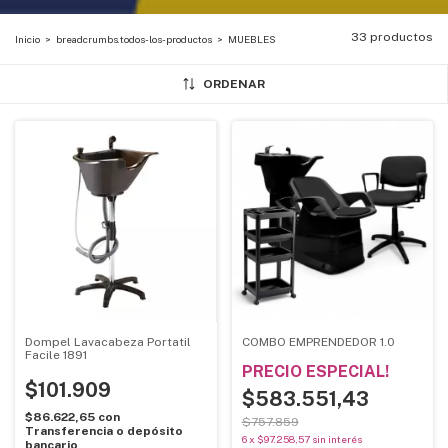
33 productos
Inicio
>
breadcrumbs.todos-los-productos
>
MUEBLES
ORDENAR
Dompel Lavacabeza Portatil
COMBO EMPRENDEDOR 1.0
Facile 1891
PRECIO ESPECIAL!
$101.909
$583.551,43
$86.622,65
con
$757.859
Transferencia o depósito
6
x
$97.258,57
sin interés
bancario