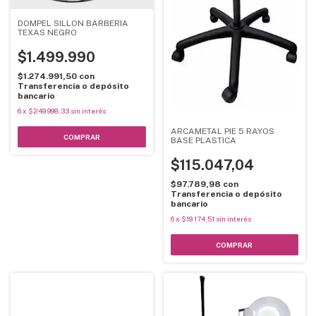
DOMPEL SILLON BARBERIA
TEXAS NEGRO
$1.499.990
$1.274.991,50
con
Transferencia o depósito
bancario
6
x
$249.998,33
sin interés
ARCAMETAL PIE 5 RAYOS
BASE PLASTICA
$115.047,04
$97.789,98
con
Transferencia o depósito
bancario
6
x
$19.174,51
sin interés