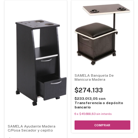
SAMELA Banqueta De
Manicura Madera
$274.133
$233.013,05
con
Transferencia o depósito
bancario
6
x
$45.688,83
sin interés
SAMELA Ayudante Madera
C/Posa Secador y cepillo