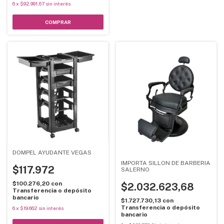
6
x
$92.991,67
sin interés
DOMPEL AYUDANTE VEGAS
IMPORTA SILLON DE BARBERIA
$117.972
SALERNO
$100.276,20
con
$2.032.623,68
Transferencia o depósito
bancario
$1.727.730,13
con
Transferencia o depósito
6
x
$19.662
sin interés
bancario