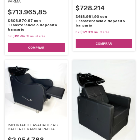
PARMA
$728.214
$713.965,85
$618.981,90
con
$606.870,97
con
Transferencia o depósito
Transferencia o depósito
bancario
bancario
6
x
$121.369
sin interés
6
x
$118.994,31
sin interés
COMPRAR
COMPRAR
IMPORTADO LAVACABEZAS
BACHA CERAMICA PADUA
$2.054.788