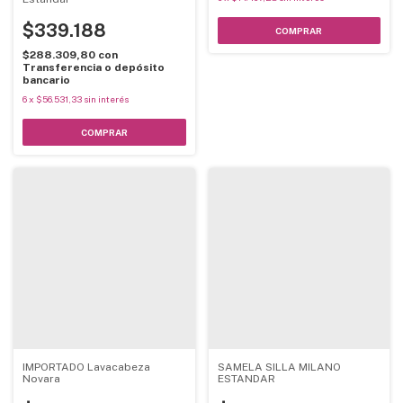
$339.188
$288.309,80
con
Transferencia o depósito
bancario
6
x
$56.531,33
sin interés
IMPORTADO Lavacabeza
SAMELA SILLA MILANO
Novara
ESTANDAR