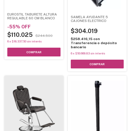
EUROSTIL TABURETE ALTURA
SAMELA AYUDANTE 5
REGULABLE 60 CM BLANCO
CAJONES ELECTRICO
-
55
%
OFF
$304.019
$110.025
$244.500
$258.416,15
con
6
x
$18.337,50
sin interés
Transferencia o depósito
bancario
6
x
$50.669,83
sin interés