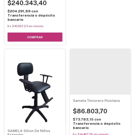
$240.343,40
$204.291,89
con
Transferencia o depósito
bancario
6
x
$40.057,23
sin interés
Samela Tintorero Positano
$86.803,70
$73.783,15
con
Transferencia o depósito
bancario
SAMELA Sillon De Niños
6
x
$14.467,28
sin interés
Estandar