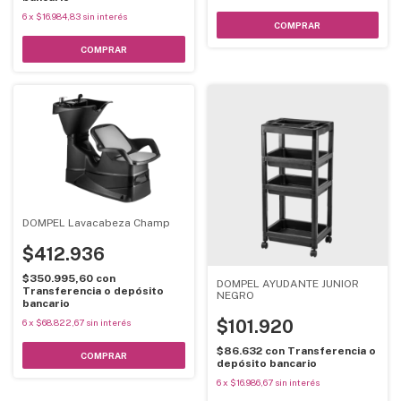
6
x
$16.984,83
sin interés
DOMPEL Lavacabeza Champ
$412.936
$350.995,60
con
DOMPEL AYUDANTE JUNIOR
Transferencia o depósito
NEGRO
bancario
$101.920
6
x
$68.822,67
sin interés
$86.632
con
Transferencia o
COMPRAR
depósito bancario
6
x
$16.986,67
sin interés