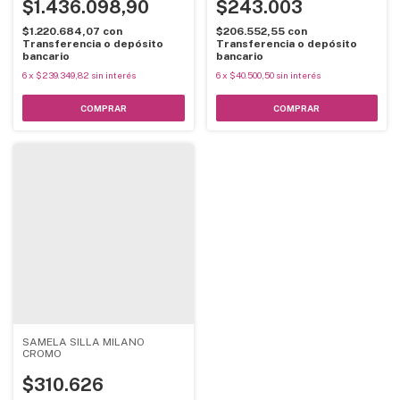
$1.436.098,90
$243.003
$1.220.684,07
con
$206.552,55
con
Transferencia o depósito
Transferencia o depósito
bancario
bancario
6
x
$239.349,82
sin interés
6
x
$40.500,50
sin interés
SAMELA SILLA MILANO
CROMO
$310.626