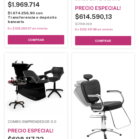
$1.969.714
PRECIO ESPECIAL!
$1.674.256,90
con
$614.590,13
Transferencia o depósito
bancario
$798.169
6
x
$328.285,67
sin interés
6
x
$102.431,69
sin interés
COMBO EMPRENDEDOR 3.0
PRECIO ESPECIAL!