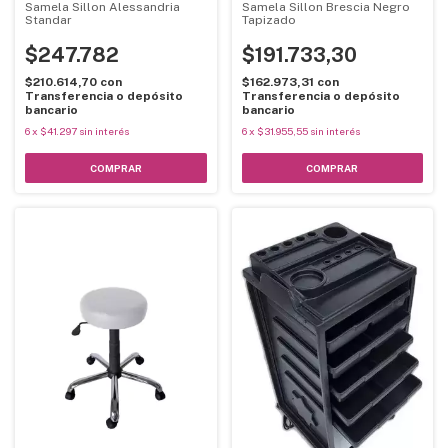
Samela Sillon Alessandria
Samela Sillon Brescia Negro
Standar
Tapizado
$247.782
$191.733,30
$210.614,70
con
$162.973,31
con
Transferencia o depósito
Transferencia o depósito
bancario
bancario
6
x
$41.297
sin interés
6
x
$31.955,55
sin interés