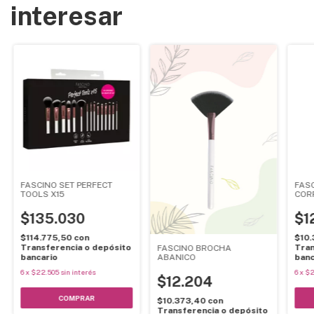
interesar
FASCINO SET PERFECT
FASC
TOOLS X15
COR
$135.030
$1
$114.775,50
con
$10
Transferencia o depósito
Tran
FASCINO BROCHA
ABANICO
bancario
banc
6
x
$22.505
sin interés
6
x
$2
$12.204
$10.373,40
con
Transferencia o depósito