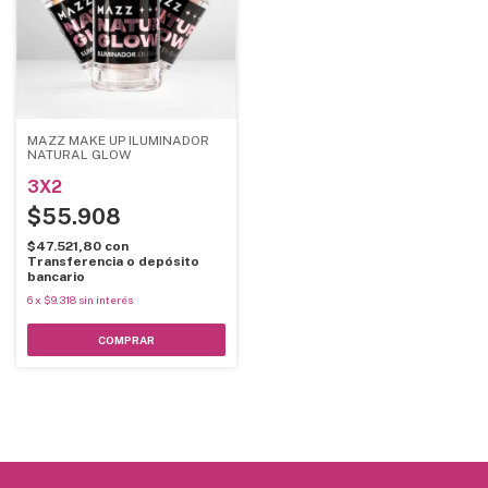
MAZZ MAKE UP ILUMINADOR
NATURAL GLOW
3X2
$55.908
$47.521,80
con
Transferencia o depósito
bancario
6
x
$9.318
sin interés