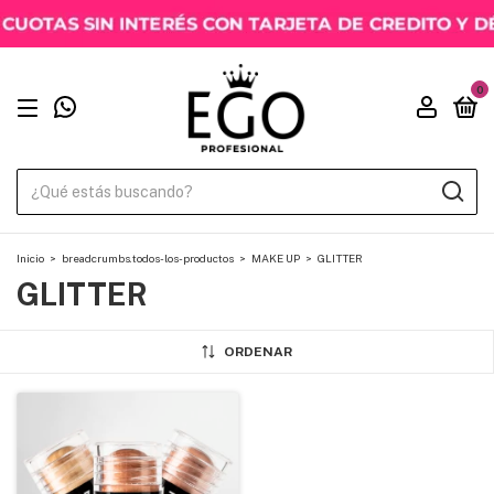
0
Inicio
>
breadcrumbs.todos-los-productos
>
MAKE UP
>
GLITTER
GLITTER
ORDENAR