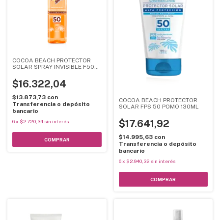
COCOA BEACH PROTECTOR
SOLAR SPRAY INVISIBLE F50
120ML
$16.322,04
$13.873,73
con
COCOA BEACH PROTECTOR
Transferencia o depósito
SOLAR FPS 50 POMO 130ML
bancario
$17.641,92
6
x
$2.720,34
sin interés
$14.995,63
con
Transferencia o depósito
bancario
6
x
$2.940,32
sin interés