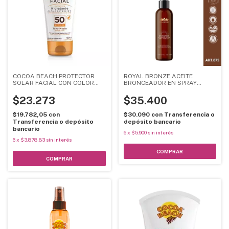
COCOA BEACH PROTECTOR
ROYAL BRONZE ACEITE
SOLAR FACIAL CON COLOR
BRONCEADOR EN SPRAY
FPS 50 POMO 60ML
120ML
$23.273
$35.400
$19.782,05
con
$30.090
con
Transferencia o
Transferencia o depósito
depósito bancario
bancario
6
x
$5.900
sin interés
6
x
$3.878,83
sin interés