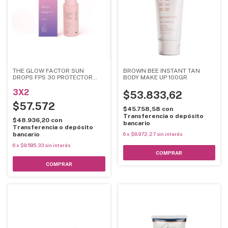
THE GLOW FACTOR SUN
BROWN BEE INSTANT TAN
DROPS FPS 30 PROTECTOR
BODY MAKE UP 100GR
SOLAR EN EMULSIóN
3X2
$53.833,62
$57.572
$45.758,58
con
Transferencia o depósito
$48.936,20
con
bancario
Transferencia o depósito
bancario
6
x
$8.972,27
sin interés
6
x
$9.595,33
sin interés