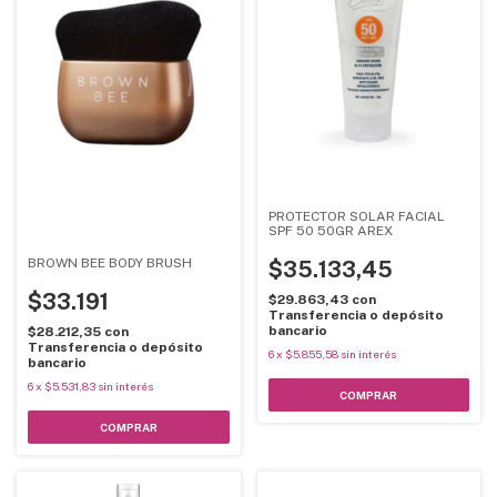
PROTECTOR SOLAR FACIAL
SPF 50 50GR AREX
BROWN BEE BODY BRUSH
$35.133,45
$33.191
$29.863,43
con
Transferencia o depósito
bancario
$28.212,35
con
Transferencia o depósito
6
x
$5.855,58
sin interés
bancario
6
x
$5.531,83
sin interés