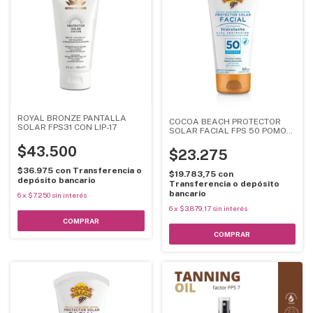
ROYAL BRONZE PANTALLA
COCOA BEACH PROTECTOR
SOLAR FPS31 CON LIP-17
SOLAR FACIAL FPS 50 POMO
60ML
$43.500
$23.275
$36.975
con
Transferencia o
$19.783,75
con
depósito bancario
Transferencia o depósito
bancario
6
x
$7.250
sin interés
6
x
$3.879,17
sin interés