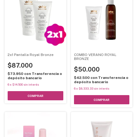
2x1 Pantalla Royal Bronze
COMBO VERANO ROYAL
BRONZE
$87.000
$50.000
$73.950
con
Transferencia o
$42.500
con
Transferencia o
depósito bancario
depósito bancario
6
x
$14.500
sin interés
6
x
$8.333,33
sin interés