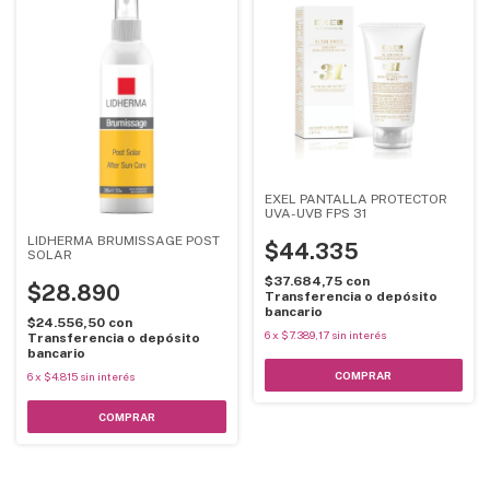
EXEL PANTALLA PROTECTOR
UVA-UVB FPS 31
LIDHERMA BRUMISSAGE POST
$44.335
SOLAR
$37.684,75
con
$28.890
Transferencia o depósito
bancario
$24.556,50
con
6
x
$7.389,17
sin interés
Transferencia o depósito
bancario
6
x
$4.815
sin interés